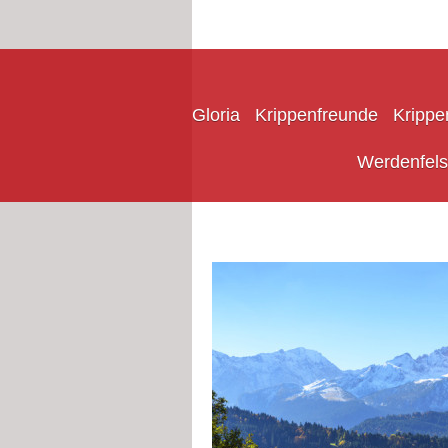
Gloria
Krippenfreunde
Krippe
Werdenfels