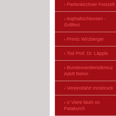
Partenkirchner Festzelt
Asphaltschiessen -
Grillfest
Primiz Wirzberger
Tod Prof. Dr. Läpple
Bundesverdienstkreuz
Adolf Rehm
Vereinsfahrt Innsbruck
s' Viere läutn vo
Patakurch