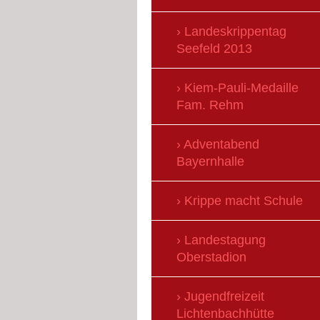
Landeskrippentag
Seefeld 2013
Kiem-Pauli-Medaille
Fam. Rehm
Adventabend
Bayernhalle
Krippe macht Schule
Landestagung
Oberstadion
Jugendfreizeit
Lichtenbachhütte