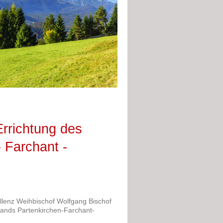
 Errichtung des
 Farchant -
zellenz Weihbischof Wolfgang Bischof
rbands Partenkirchen-Farchant-