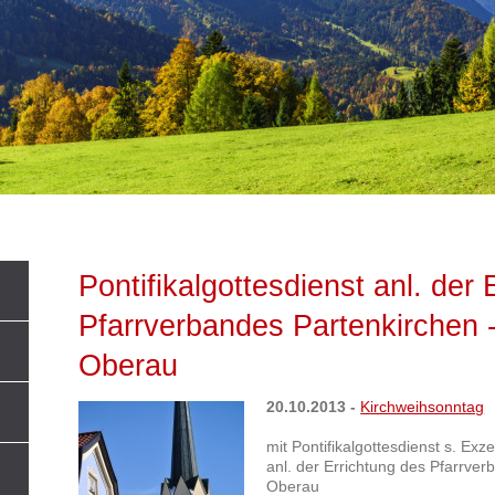
Pontifikalgottesdienst anl. der
Pfarrverbandes Partenkirchen -
Oberau
20.10.2013 -
Kirchweihsonntag
mit Pontifikalgottesdienst s. Ex
anl. der Errichtung des Pfarrve
Oberau