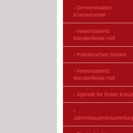
Demonstration
Kramertunnel
Vereinsabend
Werdenfelser Hof
Palmbuschen binden
Vereinsabend
Werdenfelser Hof
Spende für Rotes Kreu
Jahreshauptversammlun