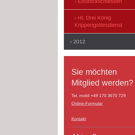
Eisstockschiessen
Hl. Drei König
Krippengottesdienst
2012
Sie möchten
Mitglied werden?
Tel. mobil +49 170 3670 729
Online-Formular
Kontakt