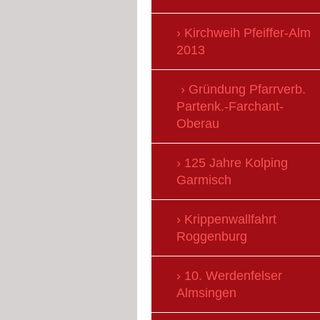
Kirchweih Pfeiffer-Alm
2013
Gründung Pfarrverb.
Partenk.-Farchant-
Oberau
125 Jahre Kolping
Garmisch
Krippenwallfahrt
Roggenburg
10. Werdenfelser
Almsingen