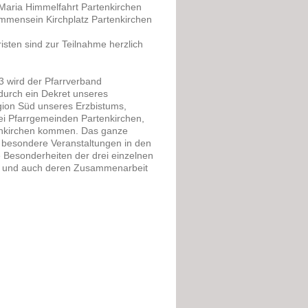
 Maria Himmelfahrt Partenkirchen
mmensein Kirchplatz Partenkirchen
risten sind zur Teilnahme herzlich
3 wird der Pfarrverband
durch ein Dekret unseres
egion Süd unseres Erzbistums,
rei Pfarrgemeinden Partenkirchen,
tenkirchen kommen. Das ganze
 besondere Veranstaltungen in den
e Besonderheiten der drei einzelnen
en und auch deren Zusammenarbeit