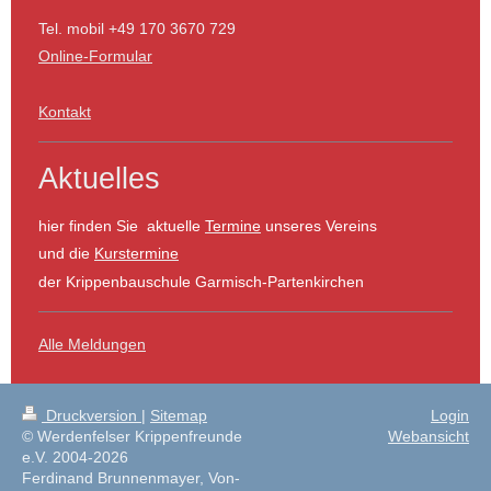
Tel. mobil +49 170 3670 729
Online-Formular
Kontakt
Aktuelles
hier finden Sie aktuelle
Termine
unseres Vereins
und die
Kurstermine
der Krippenbauschule Garmisch-Partenkirchen
Alle Meldungen
Druckversion
|
Sitemap
Login
© Werdenfelser Krippenfreunde
Webansicht
e.V. 2004-2026
Ferdinand Brunnenmayer, Von-