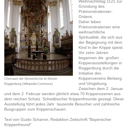
Weihnachtstag 1121 zur
Gründung des
Prämonstratenser-
Ordens.
Daher leben
Prämonstratenser eine
weihnachtliche
Spiritualität, die sich aus
der Begegnung mit dem
Kind in der Krippe speist.
Vor zehn Jahren
begannen die großen
Krippenausstellungen in
Roggenburg durch die
Initiative des
Krippenvereins Illerberg
Chorraum der Klosterkirche im Kloster
und Umgebung.
Roggenburg (Wikipedia Commons)
Zwischen dem 2. Januar
und dem 2. Februar werden jährlich etwa 70 Krippenszenen aus
dem reichen Schatz Schwäbischer Krippenfreunde gezeigt. Diese
Ausstellung führt jedes Jahr tausende Besucher und zahlreiche
Busgruppen zum Krippenschauen.
Text von Guido Scharrer, Redaktion Zeitschrift "Bayerischer
Krippenfreund"