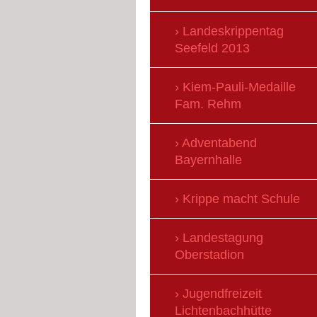
Landeskrippentag
Seefeld 2013
Kiem-Pauli-Medaille
Fam. Rehm
Adventabend
Bayernhalle
Krippe macht Schule
Landestagung
Oberstadion
Jugendfreizeit
Lichtenbachhütte