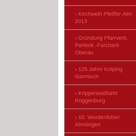
Kirchweih Pfeiffer-Alm
2013
Gründung Pfarrverb.
Partenk.-Farchant-
Oberau
125 Jahre Kolping
Garmisch
Krippenwallfahrt
Roggenburg
10. Werdenfelser
Almsingen