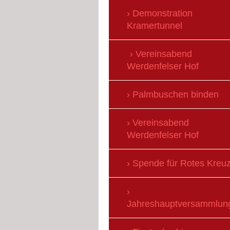
Demonstration
Kramertunnel
Vereinsabend
Werdenfelser Hof
Palmbuschen binden
Vereinsabend
Werdenfelser Hof
Spende für Rotes Kreu
Jahreshauptversammlun