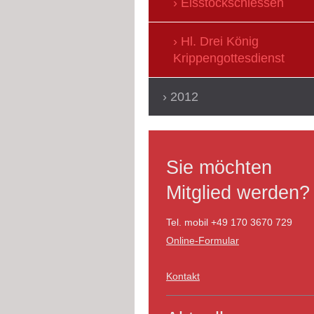
Eisstockschiessen
Hl. Drei König
Krippengottesdienst
2012
Sie möchten
Mitglied werden?
Tel. mobil +49 170 3670 729
Online-Formular
Kontakt