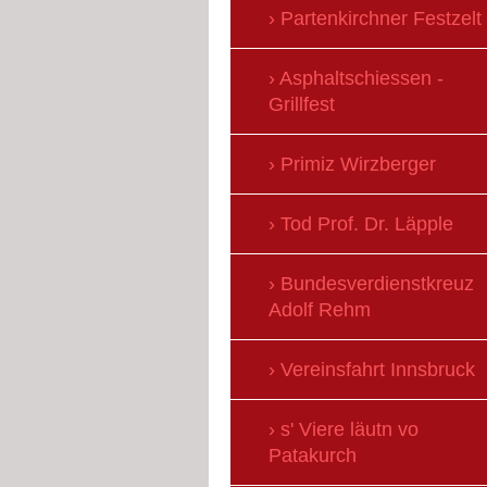
Partenkirchner Festzelt
Asphaltschiessen -
Grillfest
Primiz Wirzberger
Tod Prof. Dr. Läpple
Bundesverdienstkreuz
Adolf Rehm
Vereinsfahrt Innsbruck
s' Viere läutn vo
Patakurch