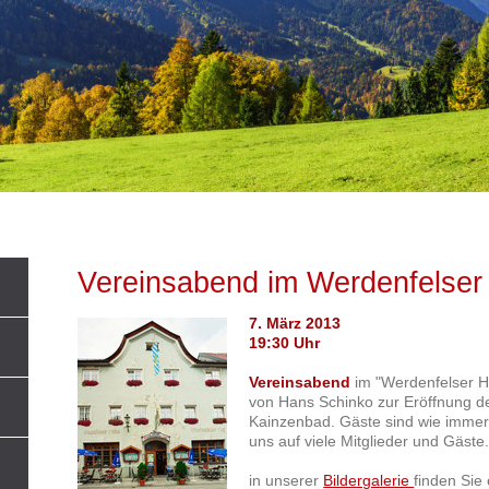
Vereinsabend im Werdenfelser
7. März 2013
19:30 Uhr
Vereinsabend
im "Werdenfelser Ho
von Hans Schinko zur Eröffnung d
Kainzenbad. Gäste sind wie immer 
uns auf viele Mitglieder und Gäste
in unserer
Bildergalerie
finden Sie