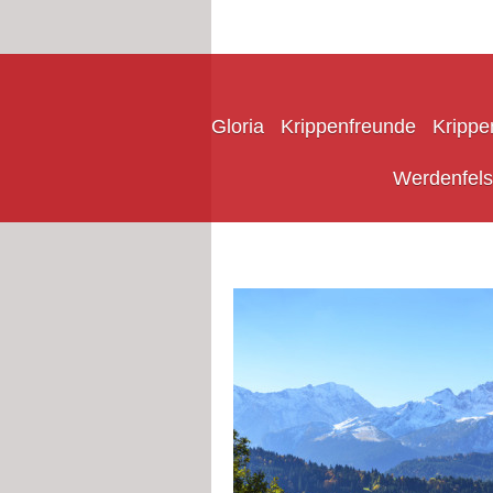
Gloria
Krippenfreunde
Krippe
Werdenfels