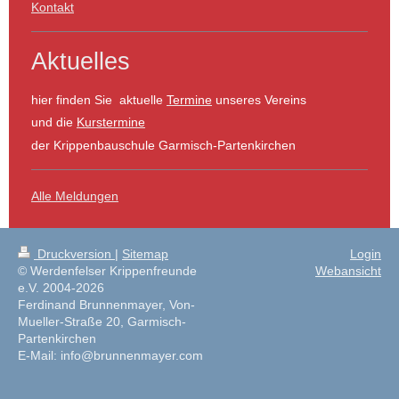
Kontakt
Aktuelles
hier finden Sie aktuelle
Termine
unseres Vereins
und die
Kurstermine
der Krippenbauschule Garmisch-Partenkirchen
Alle Meldungen
Druckversion
|
Sitemap
Login
© Werdenfelser Krippenfreunde
Webansicht
e.V. 2004-2026
Ferdinand Brunnenmayer, Von-
Mueller-Straße 20, Garmisch-
Partenkirchen
E-Mail: info@brunnenmayer.com